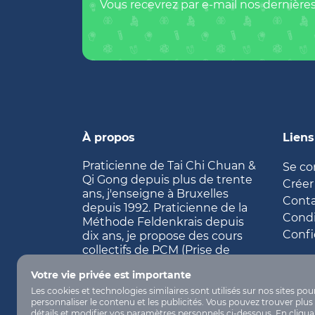
Vous recevrez par e-mail nos dernières
À propos
Liens
Praticienne de Tai Chi Chuan &
Se co
Qi Gong depuis plus de trente
Créer
ans, j'enseigne à Bruxelles
Cont
depuis 1992. Praticienne de la
Condi
Méthode Feldenkrais depuis
Confi
dix ans, je propose des cours
collectifs de PCM (Prise de
Conscience par le Mouvement)
Votre vie privée est importante
et leçons individuelles d'IF
Les cookies et technologies similaires sont utilisés sur nos sites pou
(Intégration Fonctionnelle).
personnaliser le contenu et les publicités. Vous pouvez trouver plus
détails et modifier vos paramètres personnels ci-dessous. En cliqua