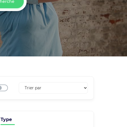
herche
Type