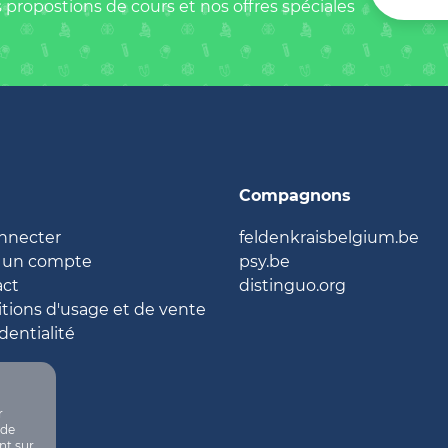
 propostions de cours et nos offres spéciales
Compagnons
nnecter
feldenkraisbelgium.be
 un compte
psy.be
act
distinguo.org
tions d'usage et de vente
dentialité
r
 de
nt sur