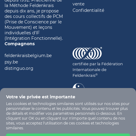
vente
la Méthode Feldenkrais
Confidentialité
depuis dix ans, je propose
des cours collectifs de PCM
(Prise de Conscience par le
Mouvement) et leçons
individuelles d'IF
(Intégration Fonctionnelle).
Compagnons
feldenkraisbelgium.be
psy.be
certifiée par la Fédération
distinguo.org
Internationale de
®
Feldenkrais
Votre vie privée est importante
certifiée par l'ITCCA
Les cookies et technologies similaires sont utilisés sur nos sites pour
personnaliser le contenu et les publicités. Vous pouvez trouver plus
de détails et modifier vos paramètres personnels ci-dessous. En
cliquant sur OK ou en cliquant sur n'importe quel contenu de nos
sites, vous acceptez l'utilisation de ces cookies et technologies
similaires.