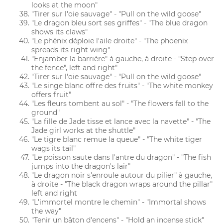
looks at the moon"
"Tirer sur l'oie sauvage" - "Pull on the wild goose"
"Le dragon bleu sort ses griffes" - "The blue dragon
shows its claws"
"Le phénix déploie l'aile droite" - "The phoenix
spreads its right wing"
"Enjamber la barrière" à gauche, à droite - "Step over
the fence", left and right"
"Tirer sur l'oie sauvage" - "Pull on the wild goose"
"Le singe blanc offre des fruits" - "The white monkey
offers fruit"
"Les fleurs tombent au sol" - "The flowers fall to the
ground"
"La fille de Jade tisse et lance avec la navette" - "The
Jade girl works at the shuttle"
"Le tigre blanc remue la queue" - "The white tiger
wags its tail"
"Le poisson saute dans l'antre du dragon" - "The fish
jumps into the dragon's lair"
"Le dragon noir s'enroule autour du pilier" à gauche,
à droite - "The black dragon wraps around the pillar"
left and right
"L'immortel montre le chemin" - "Immortal shows
the way"
"Tenir un bâton d'encens" - "Hold an incense stick"