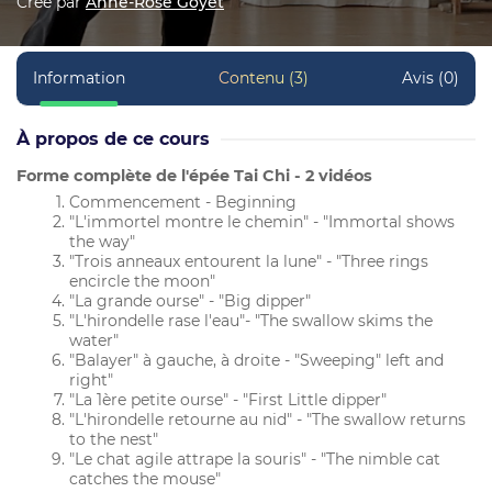
Créé par
Anne-Rose Goyet
Information
Contenu (3)
Avis (0)
À propos de ce cours
Forme complète de l'épée Tai Chi - 2 vidéos
Commencement - Beginning
"L'immortel montre le chemin" - "Immortal shows
the way"
"Trois anneaux entourent la lune" - "Three rings
encircle the moon"
"La grande ourse" - "Big dipper"
"L'hirondelle rase l'eau"- "The swallow skims the
water"
"Balayer" à gauche, à droite - "Sweeping" left and
right"
"La 1ère petite ourse" - "First Little dipper"
"L'hirondelle retourne au nid" - "The swallow returns
to the nest"
"Le chat agile attrape la souris" - "The nimble cat
catches the mouse"