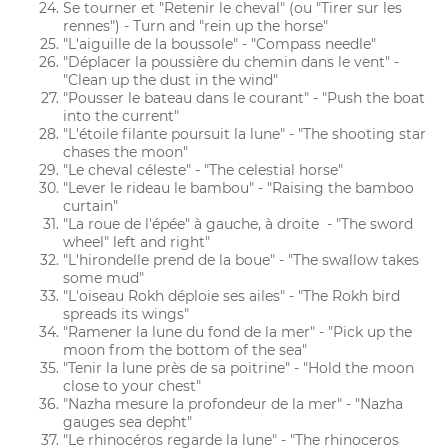
Se tourner et "Retenir le cheval" (ou "Tirer sur les
rennes") - Turn and "rein up the horse"
"L'aiguille de la boussole" - "Compass needle"
"Déplacer la poussière du chemin dans le vent" -
"Clean up the dust in the wind"
"Pousser le bateau dans le courant" - "Push the boat
into the current"
"L'étoile filante poursuit la lune" - "The shooting star
chases the moon"
"Le cheval céleste" - "The celestial horse"
"Lever le rideau le bambou" - "Raising the bamboo
curtain"
"La roue de l'épée" à gauche, à droite - "The sword
wheel" left and right"
"L'hirondelle prend de la boue" - "The swallow takes
some mud"
"L'oiseau Rokh déploie ses ailes" - "The Rokh bird
spreads its wings"
"Ramener la lune du fond de la mer" - "Pick up the
moon from the bottom of the sea"
"Tenir la lune près de sa poitrine" - "Hold the moon
close to your chest"
"Nazha mesure la profondeur de la mer" - "Nazha
gauges sea depht"
"Le rhinocéros regarde la lune" - "The rhinoceros