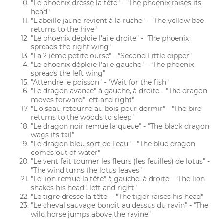
"Le phoenix dresse la tête" - "The phoenix raises its
head"
"L'abeille jaune revient à la ruche" - "The yellow bee
returns to the hive"
"Le phoenix déploie l'aile droite" - "The phoenix
spreads the right wing"
"La 2 ième petite ourse" - "Second Little dipper"
"Le phoenix déploie l'aile gauche" - "The phoenix
spreads the left wing"
"Attendre le poisson" - "Wait for the fish"
"Le dragon avance" à gauche, à droite - "The dragon
moves forward" left and right"
"L'oiseau retourne au bois pour dormir" - "The bird
returns to the woods to sleep"
"Le dragon noir remue la queue" - "The black dragon
wags its tail"
"Le dragon bleu sort de l'eau" - "The blue dragon
comes out of water"
"Le vent fait tourner les fleurs (les feuilles) de lotus" -
"The wind turns the lotus leaves"
"Le lion remue la tête" à gauche, à droite - "The lion
shakes his head", left and right"
"Le tigre dresse la tête" - "The tiger raises his head"
"Le cheval sauvage bondit au dessus du ravin" - "The
wild horse jumps above the ravine"