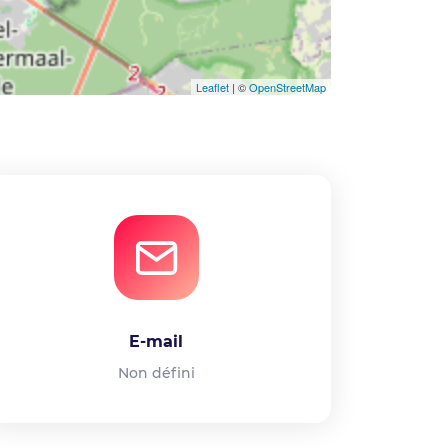
Leaflet
| ©
OpenStreetMap
E-mail
Non défini