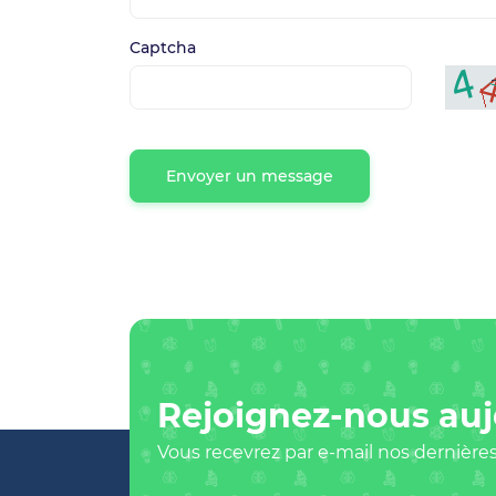
Captcha
Envoyer un message
Rejoignez-nous auj
Vous recevrez par e-mail nos dernières