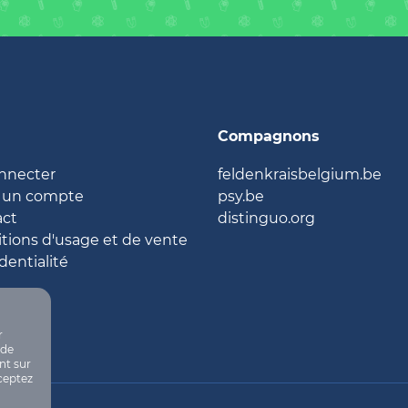
Compagnons
nnecter
feldenkraisbelgium.be
 un compte
psy.be
act
distinguo.org
tions d'usage et de vente
dentialité
r
 de
nt sur
ceptez