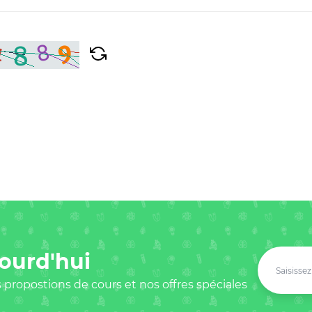
ourd'hui
 propostions de cours et nos offres spéciales