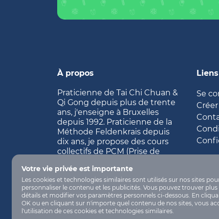
À propos
Liens
Praticienne de Tai Chi Chuan &
Se co
Qi Gong depuis plus de trente
Créer
ans, j'enseigne à Bruxelles
Cont
depuis 1992. Praticienne de la
Condi
Méthode Feldenkrais depuis
Confi
dix ans, je propose des cours
collectifs de PCM (Prise de
Conscience par le Mouvement)
Votre vie privée est importante
et leçons individuelles d'IF
Les cookies et technologies similaires sont utilisés sur nos sites pou
(Intégration Fonctionnelle).
personnaliser le contenu et les publicités. Vous pouvez trouver plus
détails et modifier vos paramètres personnels ci-dessous. En cliqua
OK ou en cliquant sur n'importe quel contenu de nos sites, vous ac
l'utilisation de ces cookies et technologies similaires.