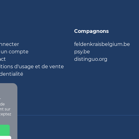
Compagnons
nnecter
feldenkraisbelgium.be
 un compte
psy.be
act
distinguo.org
tions d'usage et de vente
dentialité
r
 de
nt sur
ceptez