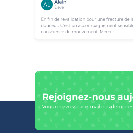
Alain
Élève
En fin de revalidation pour une fracture de la
douceur. C'est un accompagnement sensible q
conscience du mouvement. Merci !
Rejoignez-nous auj
Vous recevrez par e-mail nos dernières