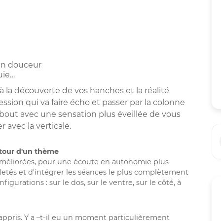
 en douceur
uie…
’à la découverte de vos hanches et la réalité
ssion qui va faire écho et passer par la colonne
ebout avec une sensation plus éveillée de vous
avec la verticale.
utour d'un thème
t améliorées, pour une écoute en autonomie plus
biletés et d'intégrer les séances le plus complètement
igurations : sur le dos, sur le ventre, sur le côté, à
ppris. Y a –t-il eu un moment particulièrement