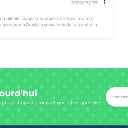
19/02/2025 | 17:51
 malléole, les séances étaient un éveil, tout en
ui ouvre à l'analyse sensorielle du corps et à la
ourd'hui
 propostions de cours et nos offres spéciales