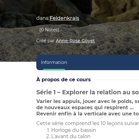
dans
Feldenkrais
(0 Notes)
Créé par
Anne-Rose Goyet
Information
À propos de ce cours
Série 1 – Explorer la relation au so
Varier les appuis, jouer avec le poids, 
de nouveaux espaces qui respirent …
Revenir enfin à la verticale avec une 
Cette série comprend les 10 leçons suivan
Horloge du bassin
L’avant du talon