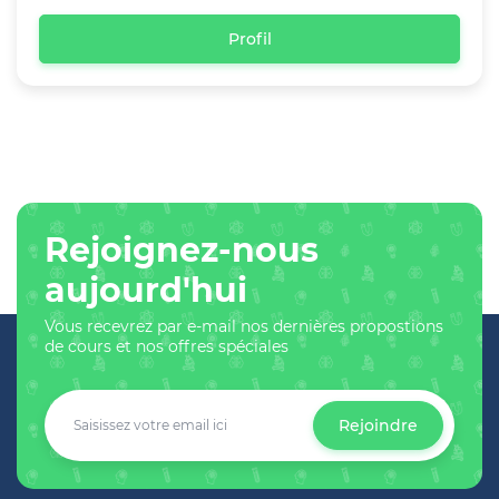
Profil
Rejoignez-nous
aujourd'hui
Vous recevrez par e-mail nos dernières propostions
de cours et nos offres spéciales
Rejoindre