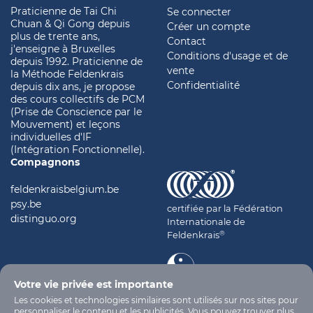
Praticienne de Tai Chi
Se connecter
Chuan & Qi Gong depuis
Créer un compte
plus de trente ans,
Contact
j'enseigne à Bruxelles
Conditions d'usage et de
depuis 1992. Praticienne de
vente
la Méthode Feldenkrais
Confidentialité
depuis dix ans, je propose
des cours collectifs de PCM
(Prise de Conscience par le
Mouvement) et leçons
individuelles d'IF
(Intégration Fonctionnelle).
Compagnons
feldenkraisbelgium.be
psy.be
certifiée par la Fédération
distinguo.org
Internationale de
®
Feldenkrais
Votre vie privée est importante
certifiée par l'ITCCA
Les cookies et technologies similaires sont utilisés sur nos sites pour
personnaliser le contenu et les publicités. Vous pouvez trouver plus