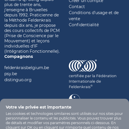
Créer un compte
plus de trente ans,
Contact
j'enseigne à Bruxelles
Conditions d'usage et de
depuis 1992. Praticienne de
vente
la Méthode Feldenkrais
Confidentialité
depuis dix ans, je propose
des cours collectifs de PCM
(Prise de Conscience par le
Mouvement) et leçons
individuelles d'IF
(Intégration Fonctionnelle).
Compagnons
feldenkraisbelgium.be
psy.be
certifiée par la Fédération
distinguo.org
Internationale de
®
Feldenkrais
Votre vie privée est importante
certifiée par l'ITCCA
Les cookies et technologies similaires sont utilisés sur nos sites pour
personnaliser le contenu et les publicités. Vous pouvez trouver plus
de détails et modifier vos paramètres personnels ci-dessous. En
cliquant sur OK ou en cliquant sur n'importe quel contenu de nos